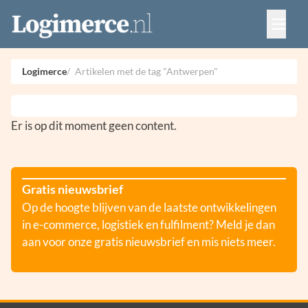
Vacatures
Events
Adverteren
Logimerce
Artikelen met de tag "Antwerpen"
Partners
Contact
Er is op dit moment geen content.
Gratis nieuwsbrief
Op de hoogte blijven van de laatste ontwikkelingen
in e-commerce, logistiek en fulfilment? Meld je dan
aan voor onze gratis nieuwsbrief en mis niets meer.