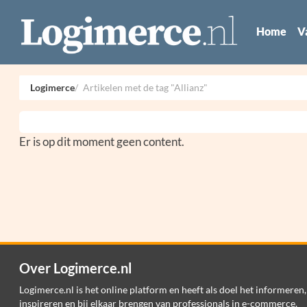
Home
V
Logimerce
Artikelen met de tag "Allianz"
Er is op dit moment geen content.
Over Logimerce.nl
Logimerce.nl is het online platform en heeft als doel het informeren,
inspireren en bij elkaar brengen van professionals in e-commerce,