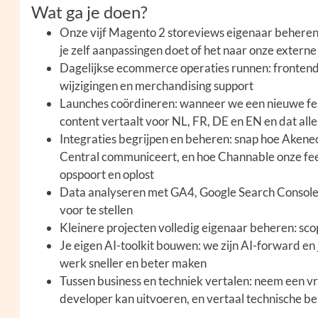
Wat ga je doen?
Onze vijf Magento 2 storeviews eigenaar beheren:
je zelf aanpassingen doet of het naar onze extern
Dagelijkse ecommerce operaties runnen: frontend
wijzigingen en merchandising support
Launches coördineren: wanneer we een nieuwe fea
content vertaalt voor NL, FR, DE en EN en dat alles
Integraties begrijpen en beheren: snap hoe Aken
Central communiceert, en hoe Channable onze fee
opspoort en oplost
Data analyseren met GA4, Google Search Console 
voor te stellen
Kleinere projecten volledig eigenaar beheren: scop
Je eigen AI-toolkit bouwen: we zijn AI-forward e
werk sneller en beter maken
Tussen business en techniek vertalen: neem een vr
developer kan uitvoeren, en vertaal technische b