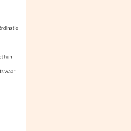
ördinatie
et hun
ets waar