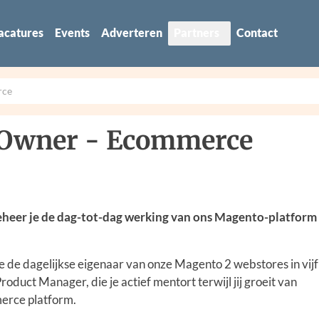
acatures
Events
Adverteren
Partners
Contact
rce
t Owner - Ecommerce
beheer je de dag-tot-dag werking van ons Magento-platform
je de dagelijkse eigenaar van onze Magento 2 webstores in vij
oduct Manager, die je actief mentort terwijl jij groeit van
erce platform.