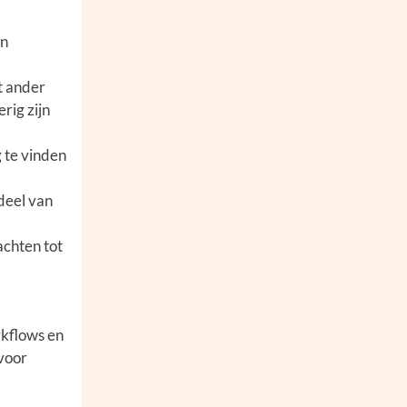
en
t ander
rig zijn
 te vinden
deel van
achten tot
rkflows en
 voor