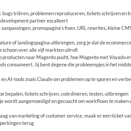
 bugs triëren, problemen reproduceren, tickets schrijven en b
e development partner escalleert
 aanpassingen, promopagina's fixen, URL rewrites, kleine CM
ture of landingspagina uitbrengen, zorg je dat de ecommerc
 schoon over alle vijf markten uitrolt
eo producten naar Magento pusht, hoe Magento met Voyado en
ds consumeert. Jij bent degene die probleempjes in het midd
en AI-tools zoals Claude om problemen op te sporen en verb
e bepalen, tickets schrijven, coördineren, testen, uitbrengen
n je wordt aangemoedigd en gecoacht om workflows te maken d
aag van marketing of customer service, maak er een ticket va
eperkingen terug