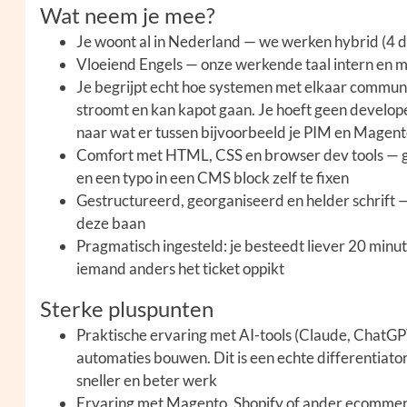
Wat neem je mee?
Je woont al in Nederland — we werken hybrid (4 
Vloeiend Engels — onze werkende taal intern en m
Je begrijpt echt hoe systemen met elkaar communi
stroomt en kan kapot gaan. Je hoeft geen develope
naar wat er tussen bijvoorbeeld je PIM en Magen
Comfort met HTML, CSS en browser dev tools — ge
en een typo in een CMS block zelf te fixen
Gestructureerd, georganiseerd en helder schrift — 
deze baan
Pragmatisch ingesteld: je besteedt liever 20 minut
iemand anders het ticket oppikt
Sterke pluspunten
Praktische ervaring met AI-tools (Claude, ChatGPT
automaties bouwen. Dit is een echte differentiator 
sneller en beter werk
Ervaring met Magento, Shopify of ander ecommerc