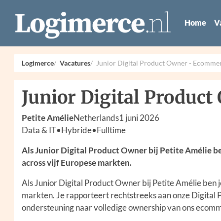
Home
V
Logimerce
Vacatures
Junior Digital Product Owner - Ecomme
Junior Digital Produc
Petite Amélie
Netherlands
1 juni 2026
Data & IT
•
Hybride
•
Fulltime
Als Junior Digital Product Owner bij Petite Amélie 
across vijf Europese markten.
Als Junior Digital Product Owner bij Petite Amélie ben 
markten. Je rapporteert rechtstreeks aan onze Digital Pr
ondersteuning naar volledige ownership van ons ecomm