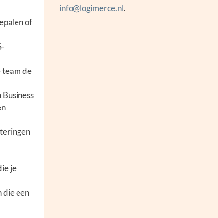
info@logimerce.nl
.
epalen of
S-
e team de
 Business
en
eteringen
ie je
n die een