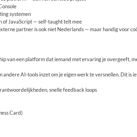
Console
keting systemen
 of JavaScript — self-taught telt mee
 externe partner is ook niet Nederlands — maar handig voor co
rship van een platform dat iemand met ervaring je overgeeft, m
 andere AI-tools inzet om je eigen werk te versnellen. Dit is i
erantwoordelijkheden, snelle feedback loops
ness Card)