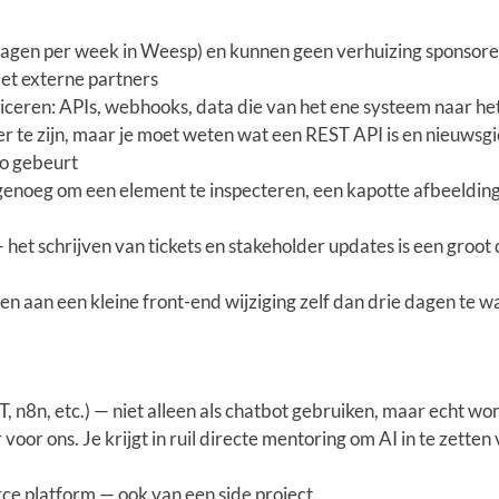
dagen per week in Weesp) en kunnen geen verhuizing sponsor
et externe partners
ceren: APIs, webhooks, data die van het ene systeem naar he
r te zijn, maar je moet weten wat een REST API is en nieuwsgie
to gebeurt
noeg om een element te inspecteren, een kapotte afbeelding
het schrijven van tickets en stakeholder updates is een groot 
en aan een kleine front-end wijziging zelf dan drie dagen te w
, n8n, etc.) — niet alleen als chatbot gebruiken, maar echt wo
voor ons. Je krijgt in ruil directe mentoring om AI in te zetten
e platform — ook van een side project