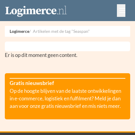
Vacatures
Events
Adverteren
Logimerce
Artikelen met de tag "Seaspan"
Partners
Contact
Er is op dit moment geen content.
Gratis nieuwsbrief
Op de hoogte blijven van de laatste ontwikkelingen
in e-commerce, logistiek en fulfilment? Meld je dan
aan voor onze gratis nieuwsbrief en mis niets meer.