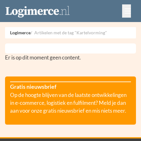
Vacatures
Events
Adverteren
Logimerce
Artikelen met de tag "Kartelvorming"
Partners
Contact
Er is op dit moment geen content.
Gratis nieuwsbrief
Op de hoogte blijven van de laatste ontwikkelingen
in e-commerce, logistiek en fulfilment? Meld je dan
aan voor onze gratis nieuwsbrief en mis niets meer.