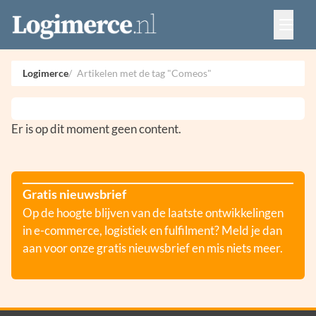
Vacatures
Events
Adverteren
Logimerce
Artikelen met de tag "Comeos"
Partners
Contact
Er is op dit moment geen content.
Gratis nieuwsbrief
Op de hoogte blijven van de laatste ontwikkelingen
in e-commerce, logistiek en fulfilment? Meld je dan
aan voor onze gratis nieuwsbrief en mis niets meer.