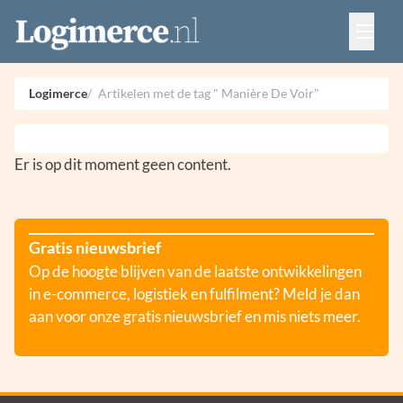
Vacatures
Events
Adverteren
Logimerce
Artikelen met de tag " Manière De Voir"
Partners
Contact
Er is op dit moment geen content.
Gratis nieuwsbrief
Op de hoogte blijven van de laatste ontwikkelingen
in e-commerce, logistiek en fulfilment? Meld je dan
aan voor onze gratis nieuwsbrief en mis niets meer.